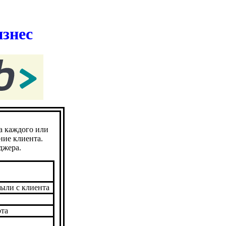
знес
а каждого или
ние клиента.
джера.
были с клиента
ота